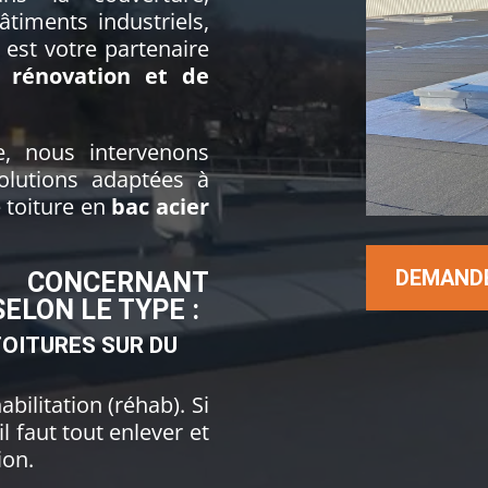
âtiments industriels,
est votre partenaire
 rénovation et de
, nous intervenons
olutions adaptées à
e toiture en
bac acier
DEMANDE
ONCERNANT
ELON LE TYPE :
TOITURES SUR DU
abilitation (réhab). Si
il faut tout enlever et
ion.