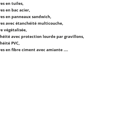
es en tuiles,
res en bac acier,
res en panneaux sandwich,
res avec étanchéité multicouche,
re végétalisée,
héité avec protection lourde par gravillons,
héité PVC,
res en fibre ciment avec amiante ….